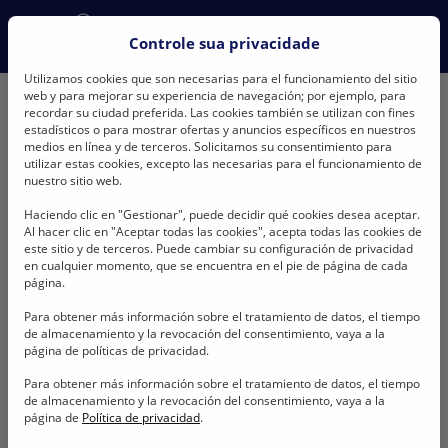
Would you like to change your language?
Controle sua privacidade
No, stay here
English
Português
Utilizamos cookies que son necesarias para el funcionamiento del sitio
web y para mejorar su experiencia de navegación; por ejemplo, para
recordar su ciudad preferida. Las cookies también se utilizan con fines
estadísticos o para mostrar ofertas y anuncios específicos en nuestros
medios en línea y de terceros. Solicitamos su consentimiento para
utilizar estas cookies, excepto las necesarias para el funcionamiento de
nuestro sitio web.
BONFIO
Carrera
Vaga: Analista de T.I
Haciendo clic en "Gestionar", puede decidir qué cookies desea aceptar.
Vaga: Analista de T.I
Al hacer clic en "Aceptar todas las cookies", acepta todas las cookies de
este sitio y de terceros. Puede cambiar su configuración de privacidad
en cualquier momento, que se encuentra en el pie de página de cada
página.
Lorem ipsum dolor sit amet, consectetur adipiscing elit, sed do
eiusmod tempor incididunt ut labore et dolore magna aliqua.
Para obtener más información sobre el tratamiento de datos, el tiempo
de almacenamiento y la revocación del consentimiento, vaya a la
página de políticas de privacidad.
Para obtener más información sobre el tratamiento de datos, el tiempo
Compartir
de almacenamiento y la revocación del consentimiento, vaya a la
página de
Política de privacidad
.